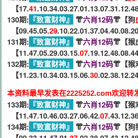
【17.
41
.10.34.03.27.01.13.07.31.12.
130期:
『致富财神』
👘
六肖12码
👘【狗
【09.45.05.
29
.10.22.01.37.04.40.08.
131期:
『致富财神』
👘
六肖12码
👘【猴
【11.47.05.29.03.15.
07
.19.12.48.08.
132期:
『致富财神』
👘
六肖12码
👘【猴
【11.23.10.34.03.15.06.
30
.02.38.12.
本资料最早发表在2225252.com欢迎转
133期:
『致富财神』
👘
六肖12码
👘【
【11.47.10.46.03.27.06.42.
07
.43.12.
134期:
『致富财神』
👘
六肖12码
👘【狗
【09.33.11.47.01.
37
.02.38.07.43.12.