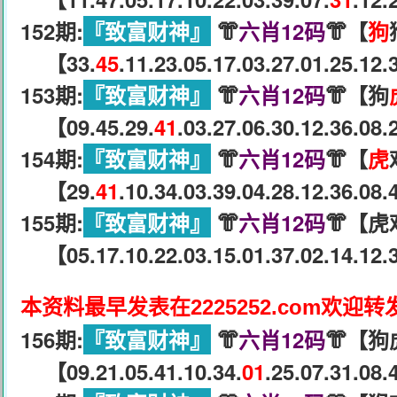
152期:
『致富财神』
👘
六肖12码
👘【
狗
【33.
45
.11.23.05.17.03.27.01.25.12
153期:
『致富财神』
👘
六肖12码
👘【狗
【09.45.29.
41
.03.27.06.30.12.36.08
154期:
『致富财神』
👘
六肖12码
👘【
虎
【29.
41
.10.34.03.39.04.28.12.36.08
155期:
『致富财神』
👘
六肖12码
👘【
【05.17.10.22.03.15.01.37.02.14.12
本资料最早发表在2225252.com欢迎转
156期:
『致富财神』
👘
六肖12码
👘【狗
【09.21.05.41.10.34.
01
.25.07.31.08