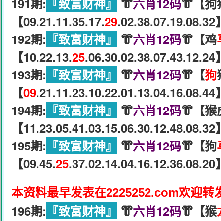
191期:
『致富财神』
👘
六肖12码
👘【狗
【09.21.11.35.17.
29
.02.38.07.19.08.3
192期:
『致富财神』
👘
六肖12码
👘【鸡
【10.22.13.
25
.06.30.02.38.07.43.12.2
193期:
『致富财神』
👘
六肖12码
👘【
狗
【
09
.21.11.23.10.22.01.13.04.16.08.4
194期:
『致富财神』
👘
六肖12码
👘【
【11.23.05.41.03.15.06.30.12.48.08.3
195期:
『致富财神』
👘
六肖12码
👘【狗
【09.45.
25
.37.02.14.04.16.12.36.08.2
本资料最早发表在2225252.com欢迎转
196期:
『致富财神』
👘
六肖12码
👘【猴