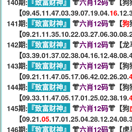
140期:
『致富财神』
👘
六肖12码
👘【
【09.45.11.47.03.39.07.19.04.
16
.12
141期:
『致富财神』
👘
六肖12码
👘【
狗
【09.21.11.35.10.22.03.27.06.30.08
142期:
『致富财神』
👘
六肖12码
👘【
【03.39.01.37.02.38.04.16.12.48.08
143期:
『致富财神』
👘
六肖12码
👘【
【09.21.11.47.05.17.06.42.02.26.20.
144期:
『致富财神』
👘
六肖12码
👘【
【09.33.11.47.05.17.01.25.02.38.19.
145期:
『致富财神』
👘
六肖12码
👘【狗
【09.21.
05
.17.01.25.04.28.12.24.08
146期:
『致富财神』
👘
六肖12码
👘【虎