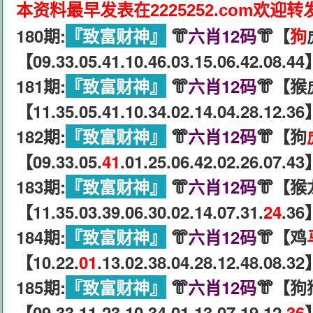
本资料最早发表在2225252.com欢迎转
180期:
『致富财神』
👘
六肖12码
👘【
狗
【09.33.05.41.10.46.03.15.06.42.08.4
181期:
『致富财神』
👘
六肖12码
👘【
【11.35.05.41.10.34.02.14.04.28.12.3
182期:
『致富财神』
👘
六肖12码
👘【狗
【09.33.05.
41
.01.25.06.42.02.26.07.4
183期:
『致富财神』
👘
六肖12码
👘【
【11.35.03.39.06.30.02.14.07.31.
24
.36
184期:
『致富财神』
👘
六肖12码
👘【鸡
【10.22.
01
.13.02.38.04.28.12.48.08.3
185期:
『致富财神』
👘
六肖12码
👘【
【09.33.11.23.10.34.01.13.07.19.12.
36