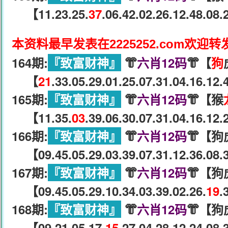
【11.23.25.
37
.06.42.02.26.12.48.08
本资料最早发表在2225252.com欢迎转
164期:
『致富财神』
👘
六肖12码
👘【
狗
【
21
.33.05.29.01.25.07.31.04.16.12
165期:
『致富财神』
👘
六肖12码
👘【猴
【11.35.
03
.39.06.30.07.31.04.16.12
166期:
『致富财神』
👘
六肖12码
👘【
【09.45.05.29.03.39.07.31.12.36.08
167期:
『致富财神』
👘
六肖12码
👘【
【09.45.05.29.10.34.03.39.02.26.
19
.
168期:
『致富财神』
👘
六肖12码
👘【狗
【09.21.05.17.
15
.27.04.28.12.24.08