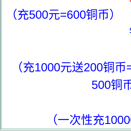
（充500元=600铜币）
（充1000元送200铜币
500铜
（一次性充10000元