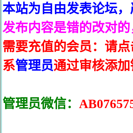
本站为自由发表论坛，
发布内容是错的改对的
需要充值的会员：请点
系
管理员
通过审核添加
管理员微信：
AB07657