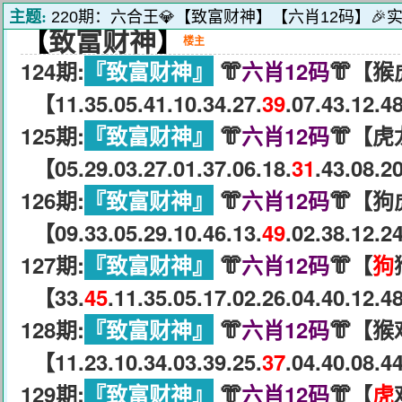
主题:
220期：六合王💎【致富财神】【六肖12码】🎉
【
致富财神
】
楼主
124期:
『致富财神』
👘
六肖12码
👘【猴
【11.35.05.41.10.34.27.
39
.07.43.12.
125期:
『致富财神』
👘
六肖12码
👘【
【05.29.03.27.01.37.06.18.
31
.43.08.
126期:
『致富财神』
👘
六肖12码
👘【狗
【09.33.05.29.10.46.13.
49
.02.38.12.
127期:
『致富财神』
👘
六肖12码
👘【
狗
【33.
45
.11.35.05.17.02.26.04.40.12.
128期:
『致富财神』
👘
六肖12码
👘【猴
【11.23.10.34.03.39.25.
37
.04.40.08.
129期:
『致富财神』
👘
六肖12码
👘【
虎