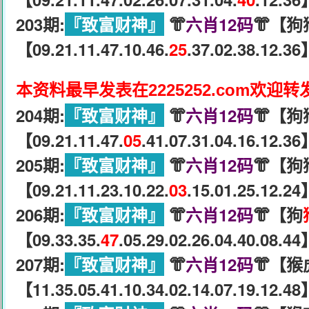
203期:
『致富财神』
👘
六肖12码
👘【狗
【09.21.11.47.10.46.
25
.37.02.38.12.3
本资料最早发表在2225252.com欢迎转
204期:
『致富财神』
👘
六肖12码
👘【狗
【09.21.11.47.
05
.41.07.31.04.16.12.3
205期:
『致富财神』
👘
六肖12码
👘【狗
【09.21.11.23.10.22.
03
.15.01.25.12.2
206期:
『致富财神』
👘
六肖12码
👘【狗
【09.33.35.
47
.05.29.02.26.04.40.08.4
207期:
『致富财神』
👘
六肖12码
👘【
【11.35.05.41.10.34.02.14.07.19.12.4